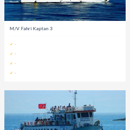
M/V Fahri Kaptan 3
-
-
-
-