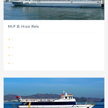
M/F B. Hızır Reis
-
-
-
-