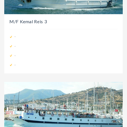
M/F Kemal Reis 3
-
-
-
-