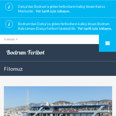
Datça'dan Bodrum'a giden feribotların kalkış limanı Kairos
Marina'dır.
Yol tarifi için tıklayın.
Bodrum'dan Datça'ya giden feribotların kalkış limanı Bodrum
Kale Limanı (Datça Feribot İskelesi)'dir.
Yol tarifi için tıklayın.
TURKISH
Filomuz